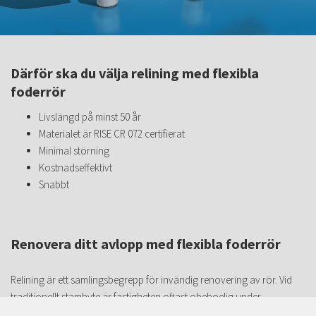
Därför ska du välja relining med flexibla
foderrör
Livslängd på minst 50 år
Materialet är RISE CR 072 certifierat
Minimal störning
Kostnadseffektivt
Snabbt
Renovera ditt avlopp med flexibla foderrör
Relining är ett samlingsbegrepp för invändig renovering av rör. Vid
traditionellt stambyte är fastigheten oftast obeboelig under
renoveringstiden. Med vår metod kan hyresgästen bo kvar i